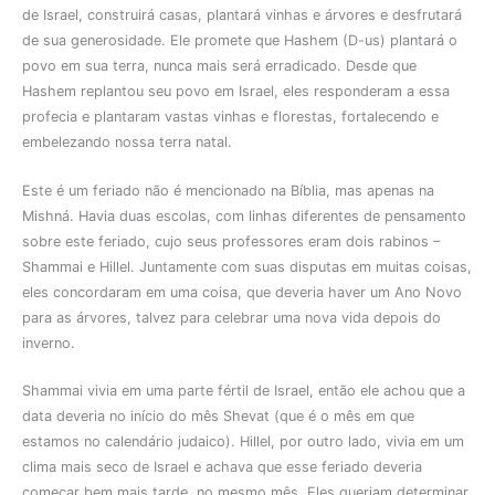
de Israel, construirá casas, plantará vinhas e árvores e desfrutará
de sua generosidade. Ele promete que Hashem (D-us) plantará o
povo em sua terra, nunca mais será erradicado. Desde que
Hashem replantou seu povo em Israel, eles responderam a essa
profecia e plantaram vastas vinhas e florestas, fortalecendo e
embelezando nossa terra natal.
Este é um feriado não é mencionado na Bíblia, mas apenas na
Mishná. Havia duas escolas, com linhas diferentes de pensamento
sobre este feriado, cujo seus professores eram dois rabinos –
Shammai e Hillel. Juntamente com suas disputas em muitas coisas,
eles concordaram em uma coisa, que deveria haver um Ano Novo
para as árvores, talvez para celebrar uma nova vida depois do
inverno.
Shammai vivia em uma parte fértil de Israel, então ele achou que a
data deveria no início do mês Shevat (que é o mês em que
estamos no calendário judaico). Hillel, por outro lado, vivia em um
clima mais seco de Israel e achava que esse feriado deveria
começar bem mais tarde, no mesmo mês. Eles queriam determinar