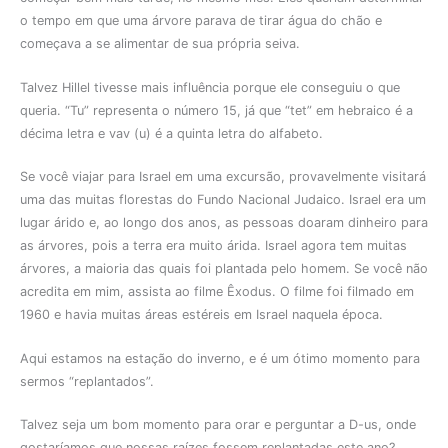
o tempo em que uma árvore parava de tirar água do chão e
começava a se alimentar de sua própria seiva.
Talvez Hillel tivesse mais influência porque ele conseguiu o que
queria. “Tu” representa o número 15, já que “tet” em hebraico é a
décima letra e vav (u) é a quinta letra do alfabeto.
Se você viajar para Israel em uma excursão, provavelmente visitará
uma das muitas florestas do Fundo Nacional Judaico. Israel era um
lugar árido e, ao longo dos anos, as pessoas doaram dinheiro para
as árvores, pois a terra era muito árida. Israel agora tem muitas
árvores, a maioria das quais foi plantada pelo homem. Se você não
acredita em mim, assista ao filme Êxodus. O filme foi filmado em
1960 e havia muitas áreas estéreis em Israel naquela época.
Aqui estamos na estação do inverno, e é um ótimo momento para
sermos “replantados”.
Talvez seja um bom momento para orar e perguntar a D-us, onde
gostaríamos que nossas raízes fossem replantadas este ano?