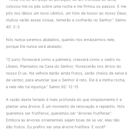
colocou-me os pés sobre uma rocha e me firmou os passos. E me
pôs nos lábios um novo cântico, um hino de louvor ao nosso Deus;
muitos verão essas coisas, temerão e confiarão no Senhor.” Salmo
40: 2-3
Nós nunca seremos abalados, quando nos enraizarmos nele,
porque Ele nunca será abalado;
“O justo florescerá como a palmeira, crescerá como o cedro no
Líbano. Plantados na Casa do Senhor, florescerão nos átrios do
nosso D-us. Na velhice darão ainda frutos, serão cheios de seiva e
de verdor, para anunciar que o Senhor é reto. Ele é a minha rocha,
e nele não há injustiça.” Salmo 92: 12-15
A razão deste feriado é mais profunda do que simplesmente ir e
plantar uma árvore. É um momento de renovação e replantio. Nós
queremos ser frutíferos; queremos ser “árvores frutíferas”.
Embora as árvores ornamentais sejam boas de se ver, elas não
dão frutos. Eu prefiro ser uma árvore frutífera. E você?