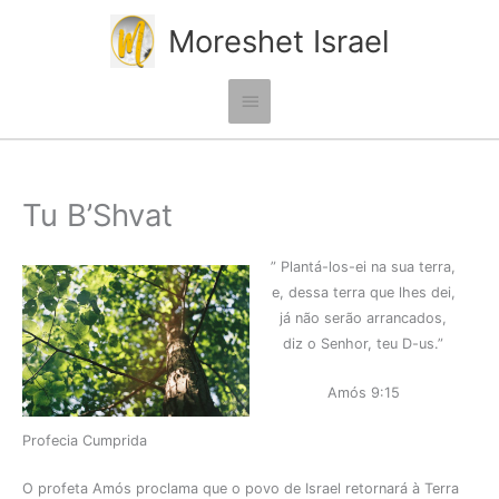
Ir
Moreshet Israel
para
o
conteúdo
Menu
principal
Tu B’Shvat
” Plantá-los-ei na sua terra,
e, dessa terra que lhes dei,
já não serão arrancados,
diz o Senhor, teu D-us.”
Amós 9:15
Profecia Cumprida
O profeta Amós proclama que o povo de Israel retornará à Terra