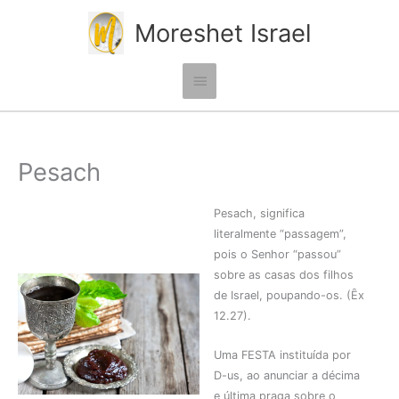
Ir
Moreshet Israel
para
o
conteúdo
Menu
principal
Pesach
Pesach, significa
literalmente “passagem”,
pois o Senhor “passou”
sobre as casas dos filhos
de Israel, poupando-os. (Ȇx
12.27).
Uma FESTA instituída por
D-us, ao anunciar a décima
e última praga sobre o