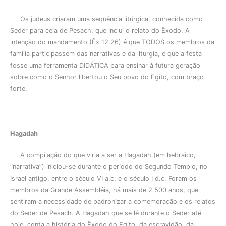
Os judeus criaram uma sequência litúrgica, conhecida como
Seder para ceia de Pesach, que inclui o relato do Êxodo. A
intenção do mandamento (Ȇx 12.26) é que TODOS os membros da
família participassem das narrativas e da liturgia, e que a festa
fosse uma ferramenta DIDÁTICA para ensinar à futura geração
sobre como o Senhor libertou o Seu povo do Egito, com braço
forte.
Hagadah
A compilação do que viria a ser a Hagadah (em hebraico,
“narrativa”) iniciou-se durante o período do Segundo Templo, no
Israel antigo, entre o século VI a.c. e o século I d.c. Foram os
membros da Grande Assembléia, há mais de 2.500 anos, que
sentiram a necessidade de padronizar a comemoração e os relatos
do Seder de Pesach. A Hagadah que se lê durante o Seder até
hoje, conta a história do Êxodo do Egito, da escravidão, da