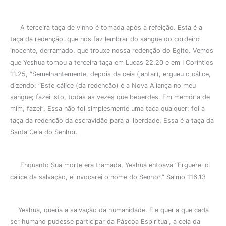
A terceira taça de vinho é tomada após a refeição. Esta é a
taça da redenção, que nos faz lembrar do sangue do cordeiro
inocente, derramado, que trouxe nossa redenção do Egito. Vemos
que Yeshua tomou a terceira taça em Lucas 22.20 e em I Coríntios
11.25, “Semelhantemente, depois da ceia (jantar), ergueu o cálice,
dizendo: “Este cálice (da redenção) é a Nova Aliança no meu
sangue; fazei isto, todas as vezes que beberdes. Em memória de
mim, fazei”. Essa não foi simplesmente uma taça qualquer; foi a
taça da redenção da escravidão para a liberdade. Essa é a taça da
Santa Ceia do Senhor.
Enquanto Sua morte era tramada, Yeshua entoava “Erguerei o
cálice da salvação, e invocarei o nome do Senhor.” Salmo 116.13
Yeshua, queria a salvação da humanidade. Ele queria que cada
ser humano pudesse participar da Páscoa Espiritual, a ceia da