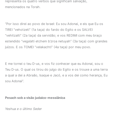
representa os quatro verbos que significam salvação,
mencionados na Torah.
“Por isso direi ao povo de Israel: Eu sou Adonai, e eis que Eu os
TIREI “vehotzeti” (1a taça) do fardo do Egito e os SALVEI
“vehitzalti” (2a taça) da servidão; e vos REDIMI com meu braço
estendido “vega’alti etchem b’zroa netuyah” (3a taça) com grandes
juízos. E os TOMEI “velakachti” (4a taça) por meu povo.
E me tornei o teu D-us, e vos fiz conhecer que eu Adonai, sou o
Teu D-us. O qual os tirou do julgo do Egito e os trouxe a uma terra
a qual a dei a Abraão, Isaque e Jacó, e a vos dei como herança, Eu
sou Adonai”.
Pesach sob a visão judaico-messiânica
Yeshua e o último Seder