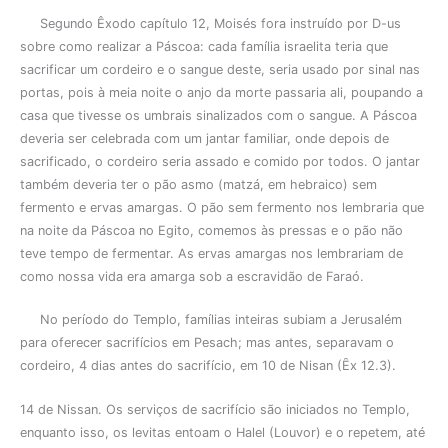
Segundo Êxodo capítulo 12, Moisés fora instruído por D-us
sobre como realizar a Páscoa: cada família israelita teria que
sacrificar um cordeiro e o sangue deste, seria usado por sinal nas
portas, pois à meia noite o anjo da morte passaria ali, poupando a
casa que tivesse os umbrais sinalizados com o sangue. A Páscoa
deveria ser celebrada com um jantar familiar, onde depois de
sacrificado, o cordeiro seria assado e comido por todos. O jantar
também deveria ter o pão asmo (matzá, em hebraico) sem
fermento e ervas amargas. O pão sem fermento nos lembraria que
na noite da Páscoa no Egito, comemos às pressas e o pão não
teve tempo de fermentar. As ervas amargas nos lembrariam de
como nossa vida era amarga sob a escravidão de Faraó.
No período do Templo, famílias inteiras subiam a Jerusalém
para oferecer sacrifícios em Pesach; mas antes, separavam o
cordeiro, 4 dias antes do sacrifício, em 10 de Nisan (Ȇx 12.3).
14 de Nissan. Os serviços de sacrifício são iniciados no Templo,
enquanto isso, os levitas entoam o Halel (Louvor) e o repetem, até