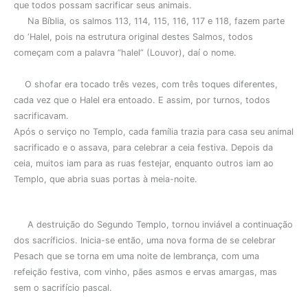
que todos possam sacrificar seus animais.
Na Bíblia, os salmos 113, 114, 115, 116, 117 e 118, fazem parte
do ‘Halel, pois na estrutura original destes Salmos, todos
começam com a palavra “halel” (Louvor), daí o nome.
O shofar era tocado três vezes, com três toques diferentes,
cada vez que o Halel era entoado. E assim, por turnos, todos
sacrificavam.
Após o serviço no Templo, cada família trazia para casa seu animal
sacrificado e o assava, para celebrar a ceia festiva. Depois da
ceia, muitos iam para as ruas festejar, enquanto outros iam ao
Templo, que abria suas portas à meia-noite.
A destruição do Segundo Templo, tornou inviável a continuação
dos sacríficios. Inicia-se então, uma nova forma de se celebrar
Pesach que se torna em uma noite de lembrança, com uma
refeição festiva, com vinho, pães asmos e ervas amargas, mas
sem o sacrifício pascal.