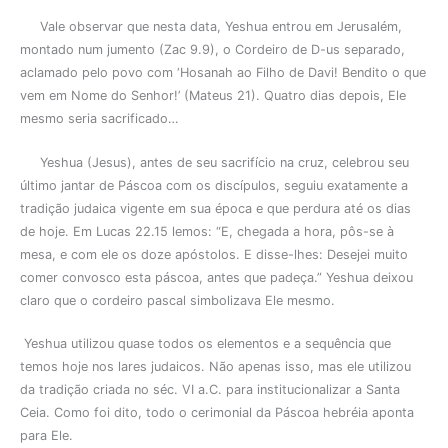
Vale observar que nesta data, Yeshua entrou em Jerusalém,
montado num jumento (Zac 9.9), o Cordeiro de D-us separado,
aclamado pelo povo com ‘Hosanah ao Filho de Davi! Bendito o que
vem em Nome do Senhor!’ (Mateus 21). Quatro dias depois, Ele
mesmo seria sacrificado…
Yeshua (Jesus), antes de seu sacrifício na cruz, celebrou seu
último jantar de Páscoa com os discípulos, seguiu exatamente a
tradição judaica vigente em sua época e que perdura até os dias
de hoje. Em Lucas 22.15 lemos: “E, chegada a hora, pôs-se à
mesa, e com ele os doze apóstolos. E disse-lhes: Desejei muito
comer convosco esta páscoa, antes que padeça.” Yeshua deixou
claro que o cordeiro pascal simbolizava Ele mesmo.
Yeshua utilizou quase todos os elementos e a sequência que
temos hoje nos lares judaicos. Não apenas isso, mas ele utilizou
da tradição criada no séc. VI a.C. para institucionalizar a Santa
Ceia. Como foi dito, todo o cerimonial da Páscoa hebréia aponta
para Ele.