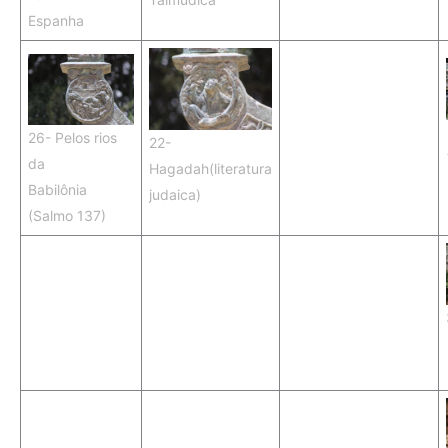
Espanha
26- Pelos rios
22-
da
Hagadah(literatura
Babilônia
judaica)
(Salmo 137)