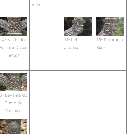
Anjo
4- Visão do
11- Lei
15- Retorno a
Vale de Ossos
Judaica
Sião
Secos
3- Levante do
Gueto de
Varsóvia