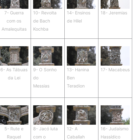
7- Guerra
10- Revolta
14- Ensinos
18- Jeremias
com os
de Bach
de Hilel
Amalequitas
Kochba
6- As Tábuas
9- O Sonho
13- Hanina
17- Macabeus
da Lei
do
Ben
Messias
Teradion
5- Rute e
8- Jacó luta
12- A
16- Judaísmo
Raquel
com o
Caballah
Hassídico