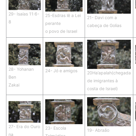
29- Isaías 11:6-
25-Esdras lê a Lei
21- Davi com a
8
perante
cabeça de Golias
o povo de Israel
28- Yohanan
24- Jó e amigos
20Ha’apalah(chegada
Ben
de imigrantes à
Zakai
costa de Israel)
27- Era do Ouro
23- Escola
19- Abraão
na
Talmúdica